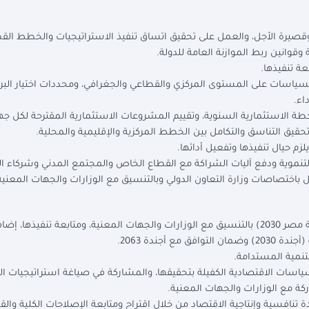
يرة الأجل، والعمل على تحقيق اتساق تنفيذ الاستراتيجيات والخطط الق
 وقوانين ربط الموازنة العامة للدولة.
عة تنفيذها.
والسياسات على المستوى المركزي والقطاعي والجغرافي، ومحددات اختيار البر
اء.
خطة الاستثمارية السنوية، وتقييم المشروعات الاستثمارية المقترحة لكل جه
حقيق التناسق والتكامل بين الخطط المركزية والإقليمية والمحلية.
لزم حيال تنفيذها وتفعيل أدائها.
تنموية ودفع آليات الشراكة مع القطاع الخاص والمجتمع المدني وشركاء ال
ال باختصاصات وزارة التعاون الدولي وبالتنسيق مع الوزارات والجهات المعنية
صياغة استراتيجية التنمية المستدامة الوطنية (رؤية مصر 2030) بالتنسيق مع الوزارات والجهات المعنية، ومتابعة تنفيذها،
 أجندة 2063.
لتنمية المستدامة.
لسياسات الاقتصادية الكفيلة بتحقيقها، والمشاركة في صياغة استراتيجيات ال
ة مع الوزارات والجهات المعنية.
 تنافسية وإنتاجية الاقتصاد من خلال اقتراح ومتابعة الإصلاحات الكلية والق