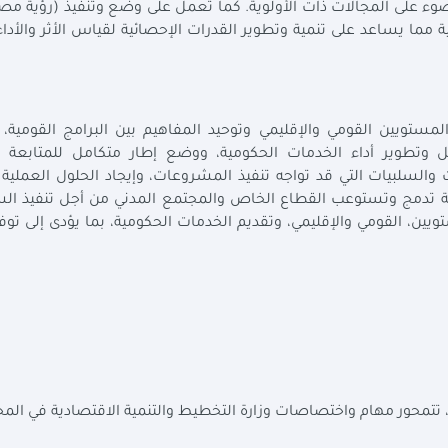
ة مما يساعد على تنمية وتطوير القدرات الإحصائية لقياس الأثر والأد
لمستويين القومي والإقليمي وتوحيد المفاهيم بين البرامج القومية،
 وتطوير أداء الخدمات الحكومية، ووضع إطار متكامل للمتابعة ال
السلبيات التي قد تواجه تنفيذ المشروعات، وإيجاد الحلول العملية 
ركية تدمج وتستوعب القطاع الخاص والمجتمع المدني من أجل تنفيذ ا
ويين، القومي والإقليمي، وتقديم الخدمات الحكومية، بما يؤدى إلى تو
ي إطار قرار رئيس مجلس الوزراء رقم 193 لسنة 2020، تتمحور مهام واختصاصات وزارة التخطيط والتنمية الاقتصادية في ال