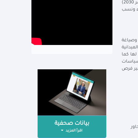
بالأهداف والسياسات لخطة التنمية، بهدف تسليط الضوء على المجالات ذات الأولوية. كما تعمل على وضع وتنفيذ (رؤية مصر 2030)
اء ونسب
 وصياغة
ميدانية
لها كما
لسياسات
فير فرص
بيانات صحفية
محاور
اقرأ المزيد