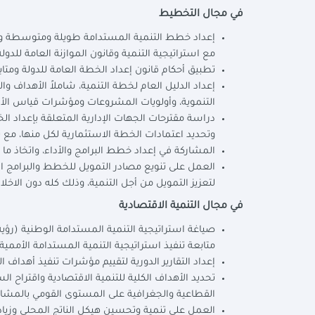
في مجال التخطيط
إعداد خطط التنمية المستدامة طويلة ومتوسطة وقص
مع استراتيجية التنمية وقانون الموازنة العامة للدولة
تطبيق أحكام قانون إعداد الخطة العامة للدولة ومتاب
إعداد الدليل العام لخطة التنمية، شاملاً الأهداف 
التنموية، وأولويات المشروعات ومؤشرات قياس الأد
دراسة مقترحات الجهات الإدارية المتعلقة بإعداد ال
وتحديد اعتمادات الخطة الاستثمارية لكل منها، مع ت
المشاركة في إعداد خطط البرامج والأداء، واتخاذ ما ي
العمل على تنويع مصادر التمويل للخطط والبرامج ال
لتعزيز التمويل من أجل التنمية، وذلك كله دون الاخل
في مجال التنمية الاقتصادية
متابعة تنفيذ استراتيجية التنمية المستدامة الأممية (أجندة 2030) وضمان التوافق مع
إعداد التقارير الدورية لتقييم مؤشرات تنفيذ أهداف ا
تحديد الأهداف الكلية للتنمية الاقتصادية واقتراح ا
القطاعية والجغرافية على المستوى القومي بالمشارك
العمل على تنمية وتحسين هيكل الناتج المحلي وزيادة