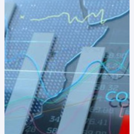
اقرأ المزيد
المعيار الدولى لنشر البيانات
صارت مصر العضو رقم ٥٩ على مستوى العالم والدولة الثانية
عربياً التي تشترك في معيار خاص لنشر البيانات بعد حصولها على
شهادات من صندوق النقد الدولي تفيد بتوافر البيانات والخبرات
اللازمة، في يناير ٢٠٠٥.