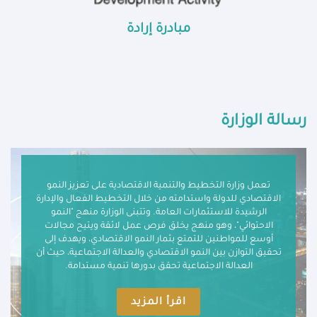
مبادرة إرادة
رسالة الوزارة
تعمل وزارة التخطيط والتنمية الاقتصادية على تعزيز النمو
الاقتصادي للدولة واستدامته من خلال التخطيط الفعال والإدارة
الرشيدة للاستثمارات العامة. وتتبنى الوزارة منهج "النمو
الاحتوائي"، وهو منهج يخلق فرص عمل لائقة ويتيح مجالات
أوسع للمواطنين للتمتع بثمار النمو الاقتصادي، ويهدف إلى
تحقيق التوازن بين النمو الاقتصادي والعدالة الاجتماعية، حيث أن
العدالة الاجتماعية تحقق بدورها تنمية مستدامة.
اقرأ المزيد