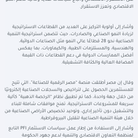
على الاستقرار الاقتصادي واتباع سياسات نقدية ومالية تدعم النمو
الاقتصادي وتعزز الاستقرار.
وأشار إلى أولوية التركيز على العديد من القطاعات الاستراتيجية
لزيادة النمو الصناعي والصادرات، حيث تتضمن استراتيجية التنمية
الصناعية نحو 28 قطاعًا عالي النمو مثل الصناعات الدوائية،
والهندسية، والمستلزمات الطبية، والكيماويات، بما يعكس
أفضل الممارسات الدولية في دعم القطاعات ذات القيمة
المضافة العالية والكثافة التشغيلية.
وقال إن مصر أطلقت منصة “مصر الرقمية للصناعة”، التي تتيح
للمستثمرين الحصول على لتراخيص والسجلات الصناعية إلكترونيًا
من خلال جهة واحدة، كما تم تطبيق نظام “الرخصة الذهبية” كآلية
سريعة للمشروعات الاستراتيجية، تمنح موافقات شاملة للبناء
والتشغيل دون تأخير إداري، وتوحيد تخصيص الأراضي الصناعية من
خلال هيئة التنمية الصناعية لتقليل البيروقراطية.
وأشار إلى الاستفادة من إطار عمل سياسات الاستثمار
PFI
التابع
لمنظمة التعاون الاقتصادي والتنمية لدعم جهود الحكومة