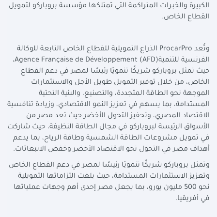
الكبيرة والخبرات المتراكمة التي تمتلكها مؤسسة بروباركو لتمويل
القطاع الخاص.
وتُعد
ProcarPro
الذراع التمويلية للقطاع الخاص التابعة للوكالة
الفرنسية للتنمية
Agence Française de Développement (AFD)
،
حيث تمثل بروباركو شريكًا تنمويًا رئيسًا لمصر في دعم القطاع
الخاص، من خلال توفير التمويل طويل الأجل والاستثمارات
الموجهة نحو الطاقة المتجددة، والتصنيع، والبنية التحتية
المستدامة، بما يسهم في تعزيز النمو الاقتصادي، وزيادة تنافسية
الاقتصاد المصري، وتحفيز التحول الأخضر حيث تعد مصر من
الأسواق الرئيسة لبروباركو في مجال الطاقة النظيفة، حيث شاركت
في تمويل مشروعات الطاقة الشمسية وطاقة الرياح، بما يدعم
أهداف مصر في التحول نحو الاقتصاد الأخضر وخفض الانبعاثات.
وتمثل بروباركو شريكًا تنمويًا رئيسًا لمصر في دعم القطاع الخاص
وتعزيز الاستثمارات المستدامة، حيث بلغت التزاماتها التمويلية
نحو 500 مليون يورو، بما يجعل مصر إحدى أهم وجهات عملياتها
في أفريقيا.