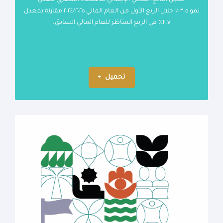
نمو ٣.٥٪ خلال الربع الأول من العام المالي ٢٠٢٤/٢٠٢٥ مقارنة بمعدل
٢.٧٪ في الربع المناظر للعام المالي السابق.
تحميل