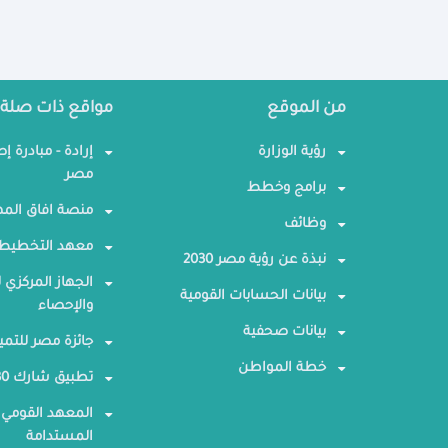
من الموقع
مواقع ذات صلة
رؤية الوزارة
إرادة - مبادرة إ
مصر
برامج وخطط
منصة افاق المه
وظائف
معهد التخطيط 
نبذة عن رؤية مصر 2030
الجهاز المركزي ل
بيانات الحسابات القومية
والإحصاء
بيانات صحفية
جائزة مصر للتمي
خطة المواطن
تطبيق شارك 2030
المعهد القومي 
المستدامة